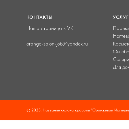
КОНТАКТЫ
УСЛУ
Наша страница в VK
Парикм
Ногтев
orange-salon-job@yandex.ru
Космет
Фитобо
Соляр
Для до
© 2023. Название салона красоты "Оранжевая Империя"