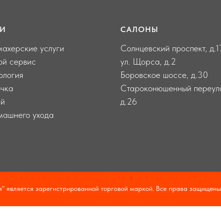
ГИ
САЛОНЫ
ахерские услуги
Солнцевский проспект, д.1
ой сервис
ул. Щорса, д.2
ология
Боровское шоссе, д.30
чка
Староконюшенный переул
ий
д.26
машнего ухода
 является зарегистрированной торговой маркой. Все права защищены