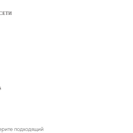
 СЕТИ
м
й
берите подходящий